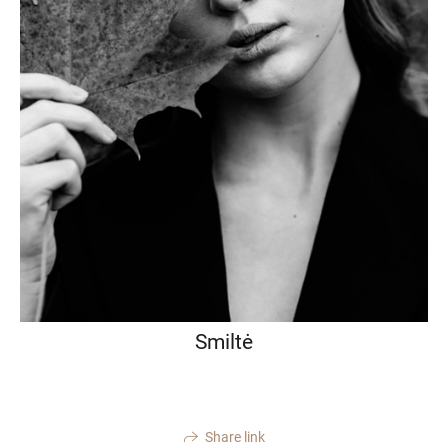
Smiltė
Share link